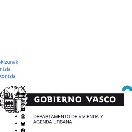
dokizunak
ntzia
stontzia