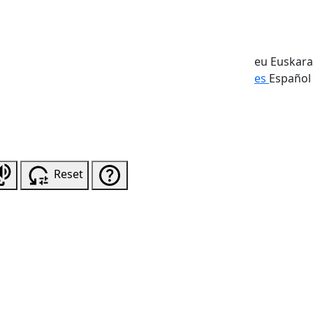
eu
Euskara
es
Español
Reset