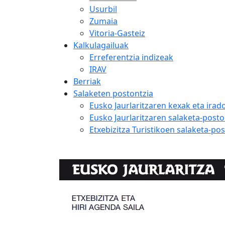
Usurbil
Zumaia
Vitoria-Gasteiz
Kalkulagailuak
Erreferentzia indizeak
IRAV
Berriak
Salaketen postontzia
Eusko Jaurlaritzaren kexak eta ira
Eusko Jaurlaritzaren salaketa-posto
Etxebizitza Turistikoen salaketa-po