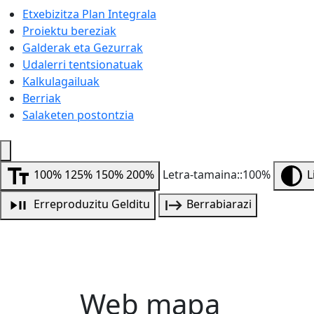
Etxebizitza Plan Integrala
Proiektu bereziak
Galderak eta Gezurrak
Udalerri tentsionatuak
Kalkulagailuak
Berriak
Salaketen postontzia
100%
125%
150%
200%
Letra-tamaina::100%
L
Erreproduzitu
Gelditu
Berrabiarazi
Web mapa