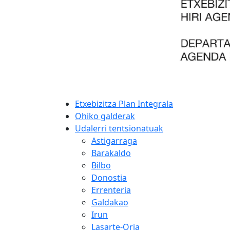
Etxebizitza Plan Integrala
Ohiko galderak
Udalerri tentsionatuak
Astigarraga
Barakaldo
Bilbo
Donostia
Errenteria
Galdakao
Irun
Lasarte-Oria