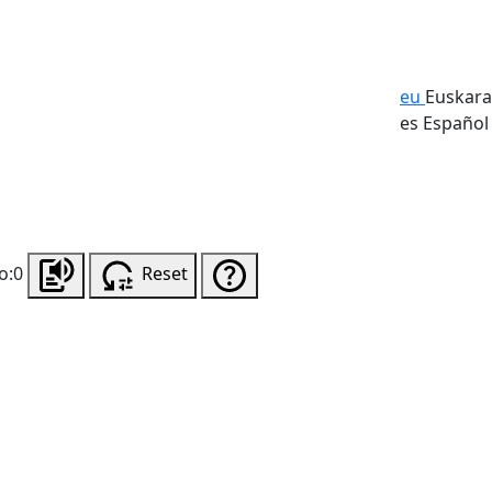
eu
Euskara
es
Español
o:0
Reset