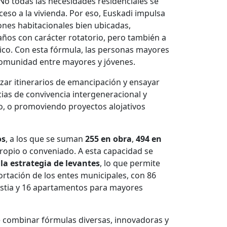
 No todas las necesidades residenciales se
ceso a la vivienda. Por eso, Euskadi impulsa
ones habitacionales bien ubicadas,
años con carácter rotatorio, pero también a
ico. Con esta fórmula, las personas mayores
 comunidad entre mayores y jóvenes.
zar itinerarios de emancipación y ensayar
ias de convivencia intergeneracional y
so, o promoviendo proyectos alojativos
os
, a los que se suman
255 en obra
,
494 en
ropio o conveniado. A esta capacidad se
la estrategia de levantes
, lo que permite
ortación de los entes municipales, con 86
ostia y 16 apartamentos para mayores
be combinar fórmulas diversas, innovadoras y