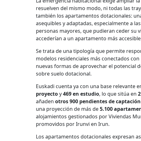
La emergencia habitacional exige ampliar la 
resuelven del mismo modo, ni todas las traye
también los apartamentos dotacionales: una 
asequibles y adaptadas, especialmente a las
personas mayores, que pudieran ceder su vi
accederían a un apartamento más accesible, 
Se trata de una tipología que permite resp
modelos residenciales más conectados con l
nuevas formas de aprovechar el potencial de
sobre suelo dotacional.
Euskadi cuenta ya con una base relevante e
proyecto
y
469 en estudio
, lo que sitúa en
2
añaden
otros 900 pendientes de captación
una proyección de más de
5.100 apartamen
alojamientos gestionados por Viviendas Mun
promovidos por Irunvi en Irun.
Los apartamentos dotacionales expresan así 