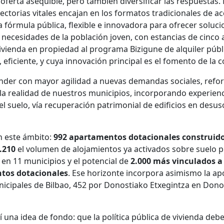
oferta asequible, pero también diversificar las respuestas.
ctorias vitales encajan en los formatos tradicionales de ac
fórmula pública, flexible e innovadora para ofrecer soluci
 necesidades de la población joven, con estancias de cinco 
vienda en propiedad al programa Bizigune de alquiler públ
eficiente, y cuya innovación principal es el fomento de la
onder con mayor agilidad a nuevas demandas sociales, refor
a realidad de nuestros municipios, incorporando experienc
l suelo, vía recuperación patrimonial de edificios en desu
n este ámbito:
992 apartamentos dotacionales construid
.210
el volumen de alojamientos ya activados sobre suelo p
en 11 municipios y el potencial de
2.000 más vinculados a 
tos dotacionales
. Ese horizonte incorpora asimismo la ap
icipales de Bilbao, 452 por Donostiako Etxegintza en Don
una idea de fondo: que la política pública de vivienda de