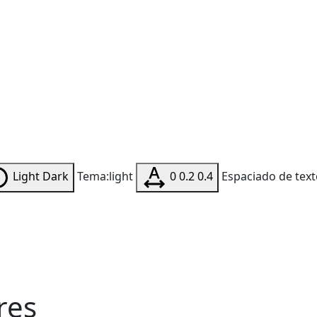
Light
Dark
Tema:light
0
0.2
0.4
Espaciado de text
res