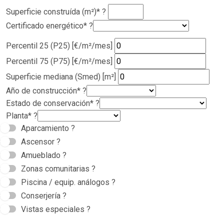
Superficie construída (m²)*
?
Certificado energético*
?
Percentil 25 (P25) [€/m²/mes]
Percentil 75 (P75) [€/m²/mes]
Superficie mediana (Smed) [m²]
Año de construcción*
?
Estado de conservación*
?
Planta*
?
Aparcamiento
?
Ascensor
?
Amueblado
?
Zonas comunitarias
?
Piscina / equip. análogos
?
Conserjería
?
Vistas especiales
?