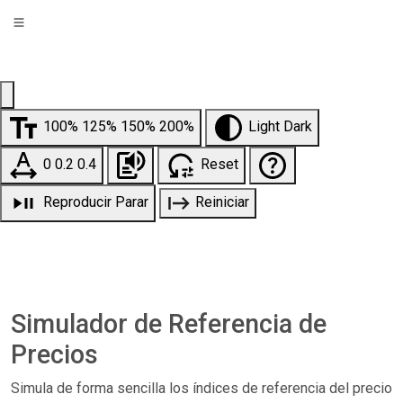
Tamaño de fuente:100%
Tema:light
100%
125%
150%
200%
Light
Dark
Espaciado de texto:0
0
0.2
0.4
Reset
Reproducir
Parar
Reiniciar
Simulador de Referencia de
Precios
Simula de forma sencilla los índices de referencia del precio